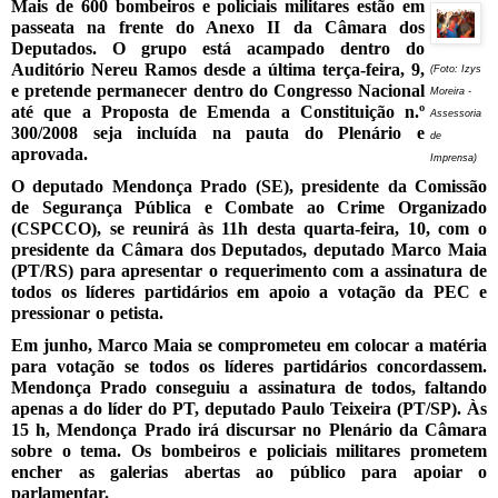
Mais de 600 bombeiros e policiais militares estão em
passeata na frente do Anexo II da Câmara dos
Deputados. O grupo está acampado dentro do
Auditório Nereu Ramos desde a última terça-feira, 9,
(Foto: Izys
e pretende permanecer dentro do Congresso Nacional
Moreira -
até que a Proposta de Emenda a Constituição n.º
Assessoria
300/2008 seja incluída na pauta do Plenário e
de
aprovada.
Imprensa)
O deputado Mendonça Prado (SE), presidente da Comissão
de Segurança Pública e Combate ao Crime Organizado
(CSPCCO), se reunirá às 11h desta quarta-feira, 10, com o
presidente da Câmara dos Deputados, deputado Marco Maia
(PT/RS) para apresentar o requerimento com a assinatura de
todos os líderes partidários em apoio a votação da PEC e
pressionar o petista.
Em junho, Marco Maia se comprometeu em colocar a matéria
para votação se todos os líderes partidários concordassem.
Mendonça Prado conseguiu a assinatura de todos, faltando
apenas a do líder do PT, deputado Paulo Teixeira (PT/SP). Às
15 h, Mendonça Prado irá discursar no Plenário da Câmara
sobre o tema. Os bombeiros e policiais militares prometem
encher as galerias abertas ao público para apoiar o
parlamentar.