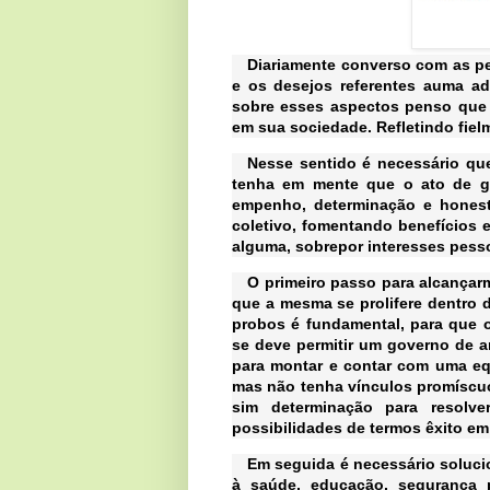
Diariamente converso com as pe
e os desejos referentes auma adm
sobre esses aspectos penso que 
em sua sociedade. Refletindo fiel
Nesse sentido é necessário qu
tenha em mente que o ato de g
empenho, determinação e hones
coletivo, fomentando benefícios
alguma, sobrepor interesses pesso
O primeiro passo para alcançar
que a mesma se prolifere dentro 
probos é fundamental, para que 
se deve permitir um governo de 
para montar e contar com uma equ
mas não tenha vínculos promíscuo
sim determinação para resolve
possibilidades de termos êxito e
Em seguida é necessário soluci
à saúde, educação, segurança pú