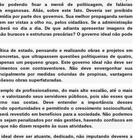
o podendo ficar a mercê de politicagem, de falácias
 enganosas. Aliás, sobre este fato. Deveria ser proibido
mídia por parte dos governos. Sua melhor propaganda seriam
em ser vistas a olho nu, pelos cidadãos. Se a administração
aberá no dia a dia. De que adianta apresentar imagens de
e são buracos e estruturas precárias? O governo ideal não pode
ítica de estado, pensando e realizando obras e projetos em
oncretas, que ultrapassem questões politiqueiras de quatro,
 apenas um pequeno grupo. Este governo ideal não deve ser
vimentos com contraventores. Não deve envergonhar sua
ncipalmente por medidas oriundas de propinas, vantagens
çõesou obras superfaturadas.
emplo de profissionalismo, do mais alto escalão, até o mais
 e valorizando seus servidores públicos, pois são esses que
erno nas costas. Deve entender a importância desses
ando oportunidades e permitindo o crescimento sociocultural,
será revestido em benefícios para a sociedade. Não podemos
cos sejam penalizados por más gestões, havendo confiscos em
, que não dizem respeito às suas atividades.
 ideal deve ser atuante, dedicado, não imputando deveres a