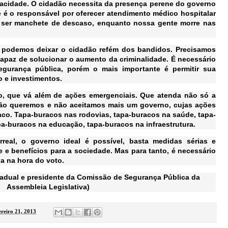
acidade. O cidadão necessita da presença perene do governo
e é o responsável por oferecer atendimento médico hospitalar
 ser manchete de descaso, enquanto nossa gente morre nas
 podemos deixar o cidadão refém dos bandidos. Precisamos
, capaz de solucionar o aumento da criminalidade. É necessário
egurança pública, porém o mais importante é permitir sua
ão e investimentos.
, que vá além de ações emergenciais. Que atenda não só a
Não queremos e não aceitamos mais um governo, cujas ações
aco. Tapa-buracos nas rodovias, tapa-buracos na saúde, tapa-
a-buracos na educação, tapa-buracos na infraestrutura.
rreal, o governo ideal é possível, basta medidas sérias e
de e benefícios para a sociedade. Mas para tanto, é necessário
a na hora do voto.
tadual
e presidente da Comissão de Segurança Pública da
Assembleia Legislativa)
ereiro 21, 2013