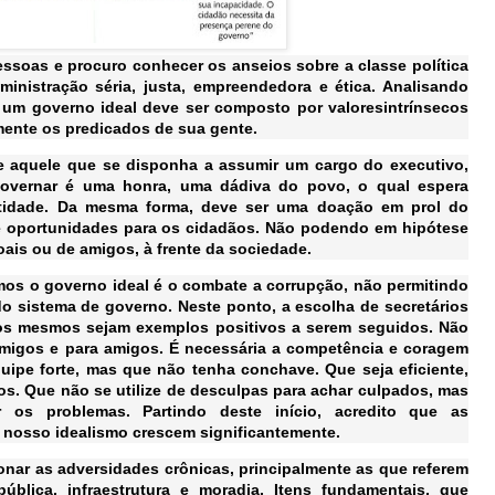
ssoas e procuro conhecer os anseios sobre a classe política
inistração séria, justa, empreendedora e ética. Analisando
um governo ideal deve ser composto por valoresintrínsecos
mente os predicados de sua gente.
e aquele que se disponha a assumir um cargo do executivo,
overnar é uma honra, uma dádiva do povo, o qual espera
tidade. Da mesma forma, deve ser uma doação em prol do
 e oportunidades para os cidadãos. Não podendo em hipótese
ais ou de amigos, à frente da sociedade.
mos o governo ideal é o combate a corrupção, não permitindo
do sistema de governo. Neste ponto, a escolha de secretários
os mesmos sejam exemplos positivos a serem seguidos. Não
amigos e para amigos. É necessária a competência e coragem
ipe forte, mas que não tenha conchave. Que seja eficiente,
s. Que não se utilize de desculpas para achar culpados, mas
r os problemas. Partindo deste início, acredito que as
m nosso idealismo crescem significantemente.
onar as adversidades crônicas, principalmente as que referem
blica, infraestrutura e moradia. Itens fundamentais, que