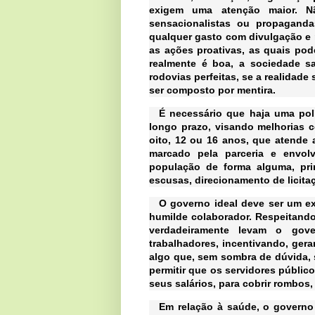
exigem uma atenção maior. Nã
sensacionalistas ou propagandas
qualquer gasto com divulgação e 
as ações proativas, as quais pod
realmente é boa, a sociedade s
rodovias perfeitas, se a realidad
ser composto por mentira.
É necessário que haja uma pol
longo prazo, visando melhorias c
oito, 12 ou 16 anos, que atende
marcado pela parceria e envol
população de forma alguma, pri
escusas, direcionamento de licita
O governo ideal deve ser um ex
humilde colaborador. Respeitando
verdadeiramente levam o gov
trabalhadores, incentivando, ger
algo que, sem sombra de dúvida, 
permitir que os servidores públi
seus salários, para cobrir rombos
Em relação à saúde, o governo