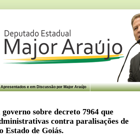
s Apresentados e em Discussão por Major Araújo
 governo sobre decreto 7964 que
dministrativas contra paralisações de
no Estado de Goiás.