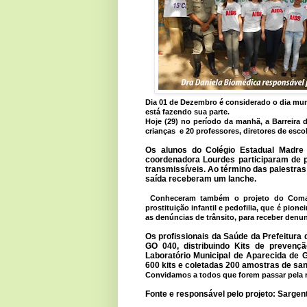
Dia 01 de Dezembro é considerado o dia mu
está fazendo sua parte.
Hoje (29) no período da manhã, a Barreira 
crianças e 20 professores, diretores de esco
Os alunos do Colégio Estadual Madre
coordenadora Lourdes participaram de p
transmissíveis. Ao término das palestra
saída receberam um lanche.
Conheceram também o projeto do Comand
prostituição infantil e pedofilia, que é pione
as denúncias de trânsito, para receber denunc
Os profissionais da Saúde da Prefeitura 
GO 040, distribuindo Kits de prevenç
Laboratório Municipal de Aparecida de G
600 kits e coletadas 200 amostras de sa
Convidamos a todos que forem passar pela 
Fonte e responsável pelo projeto: Sarge