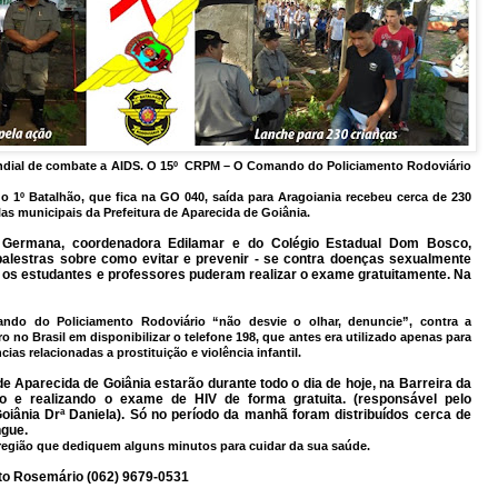
ndial de combate a AIDS. O 15º CRPM – O Comando do Policiamento Rodoviário
do 1º Batalhão, que fica na GO 040, saída para Aragoiania recebeu cerca de 230
las municipais da Prefeitura de Aparecida de Goiânia.
 Germana, coordenadora Edilamar e do Colégio Estadual Dom Bosco,
alestras sobre como evitar e prevenir - se contra doenças sexualmente
s os estudantes e professores puderam realizar o exame gratuitamente. Na
o do Policiamento Rodoviário “não desvie o olhar, denuncie”, contra a
iro no Brasil em disponibilizar o telefone 198, que antes era utilizado apenas para
ias relacionadas a prostituição e violência infantil.
de Aparecida de Goiânia estarão durante todo o dia de hoje, na Barreira da
ão e realizando o exame de HIV de forma gratuita. (responsável pelo
oiânia Drª Daniela). Só no período da manhã foram distribuídos cerca de
ngue.
região que dediquem alguns minutos para cuidar da sua saúde.
nto Rosemário (062) 9679-0531