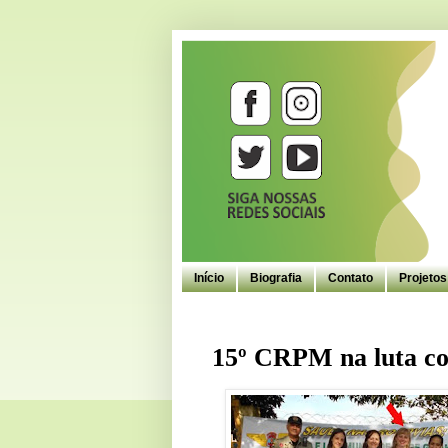
Início
Biografia
Contato
Projeto
15º CRPM na luta co