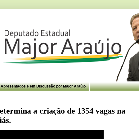
s Apresentados e em Discussão por Major Araújo
determina a criação de 1354 vagas na
iás.