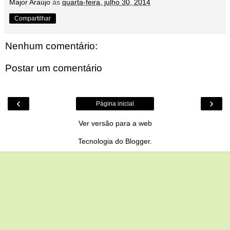
Major Araújo
às
quarta-feira, julho 30, 2014
Compartilhar
Nenhum comentário:
Postar um comentário
‹
›
Página inicial
Ver versão para a web
Tecnologia do
Blogger
.