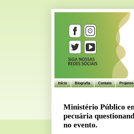
Início
Biografia
Contato
Projeto
Ministério Público 
pecuária questionando
no evento.