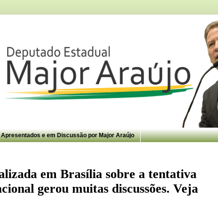
s Apresentados e em Discussão por Major Araújo
lizada em Brasília sobre a tentativa
ional gerou muitas discussões. Veja