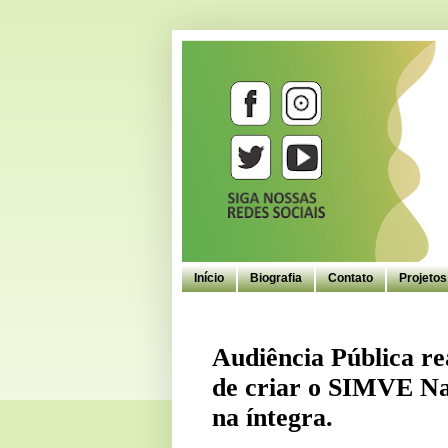
Início
Biografia
Contato
Projeto
Audiência Pública rea
de criar o SIMVE Nac
na íntegra.