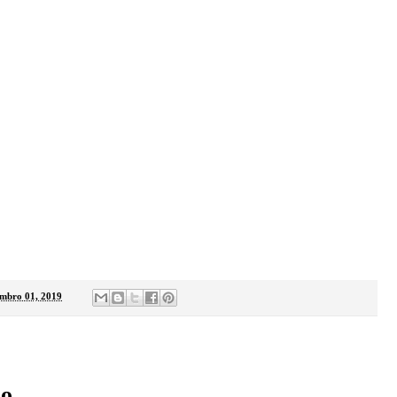
embro 01, 2019
:
io