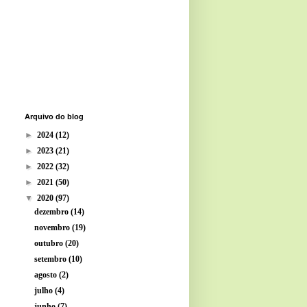
Arquivo do blog
►
2024
(12)
►
2023
(21)
►
2022
(32)
►
2021
(50)
▼
2020
(97)
dezembro
(14)
novembro
(19)
outubro
(20)
setembro
(10)
agosto
(2)
julho
(4)
junho
(7)