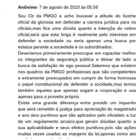
Anônimo
7 de agosto de 2010 às 05:56
Sou Cb da PMGO e acho louvavel a atitude do ilustrte
oficial da gloriosa em defender a carreira jurídica para os
oficiais,mas fica uma dúvida quanto a intençõa do nobre
oficial,será que esta briga é realmente pelo interesse em
defender a sociedade ou seria apenas uma busca por
estatus perante a sociedade e os subordinados.
Deveriamos primeiramente preocupar em capacitar melhor
os integrantes da segurança pública e deixar de lado a
busca da satisfação do ego pessoal.Sabemos que existem
nos quadros da PMGO profissionais que são competentes
e extramente preocupados em cumprir de forma honrossa
o papel constitucional de defender a socidade,mas temos
também aqueles que apenas sugam a corporação e usa
apenas para o proveito próprio.
Existe uma grande diferença entre presidir um inquerito
que será remetido á justiça para apreciação do magistrado
e aos atos punitivos que são aplicados pelo oficialato a luz
de um regulamento arcaico,que geram dúvidas quanto a
sua aplicabilidade e seus efeitos punitivos,pois são ações
muitas vezes usadas as margens da lei,apenas como ato