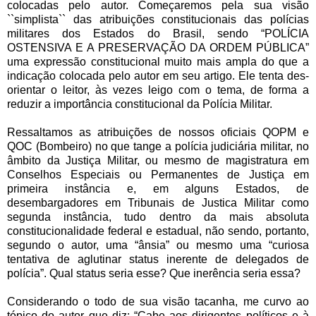
colocadas pelo autor. Começaremos pela sua visão
``simplista`` das atribuições constitucionais das polícias
militares dos Estados do Brasil, sendo “POLÍCIA
OSTENSIVA E A PRESERVAÇÃO DA ORDEM PÚBLICA”
uma expressão constitucional muito mais ampla do que a
indicação colocada pelo autor em seu artigo. Ele tenta des-
orientar o leitor, às vezes leigo com o tema, de forma a
reduzir a importância constitucional da Polícia Militar.
Ressaltamos as atribuições de nossos oficiais QOPM e
QOC (Bombeiro) no que tange a polícia judiciária militar, no
âmbito da Justiça Militar, ou mesmo de magistratura em
Conselhos Especiais ou Permanentes de Justiça em
primeira instância e, em alguns Estados, de
desembargadores em Tribunais de Justica Militar como
segunda instância, tudo dentro da mais absoluta
constitucionalidade federal e estadual, não sendo, portanto,
segundo o autor, uma “ânsia” ou mesmo uma “curiosa
tentativa de aglutinar status inerente de delegados de
polícia”. Qual status seria esse? Que inerência seria essa?
Considerando o todo de sua visão tacanha, me curvo ao
tópico do autor que diz: “Cabe aos dirigentes políticos e à