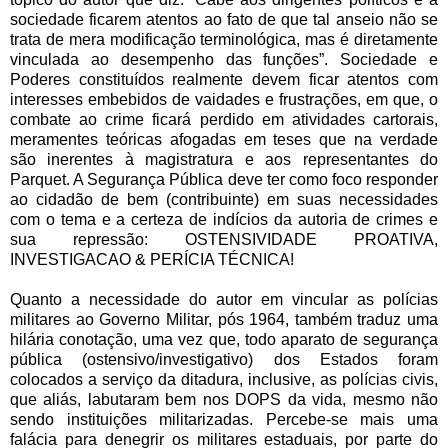
sociedade ficarem atentos ao fato de que tal anseio não se
trata de mera modificação terminológica, mas é diretamente
vinculada ao desempenho das funções”. Sociedade e
Poderes constituídos realmente devem ficar atentos com
interesses embebidos de vaidades e frustrações, em que, o
combate ao crime ficará perdido em atividades cartorais,
meramentes teóricas afogadas em teses que na verdade
são inerentes à magistratura e aos representantes do
Parquet. A Segurança Pública deve ter como foco responder
ao cidadão de bem (contribuinte) em suas necessidades
com o tema e a certeza de indícios da autoria de crimes e
sua repressão: OSTENSIVIDADE PROATIVA,
INVESTIGACAO & PERÍCIA TÉCNICA!
Quanto a necessidade do autor em vincular as polícias
militares ao Governo Militar, pós 1964, também traduz uma
hilária conotação, uma vez que, todo aparato de segurança
pública (ostensivo/investigativo) dos Estados foram
colocados a serviço da ditadura, inclusive, as polícias civis,
que aliás, labutaram bem nos DOPS da vida, mesmo não
sendo instituições militarizadas. Percebe-se mais uma
falácia para denegrir os militares estaduais, por parte do