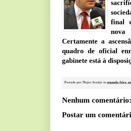
sacrif
socied
final
nova 
Certamente a ascensã
quadro de oficial en
gabinete está à disposi
Postado por
Major Araújo
às
segunda-feira, m
Nenhum comentário
Postar um comentár