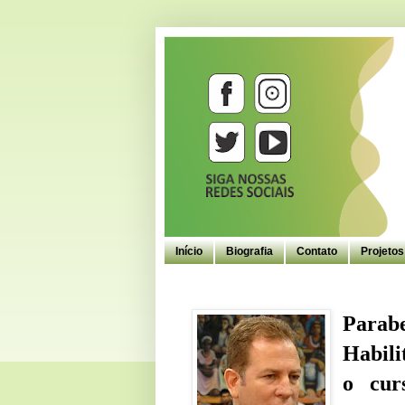
Início
Biografia
Contato
Projeto
Parab
Habili
o cur