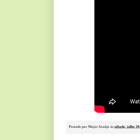
Postado por
Major Araújo
às
sábado, julho 20