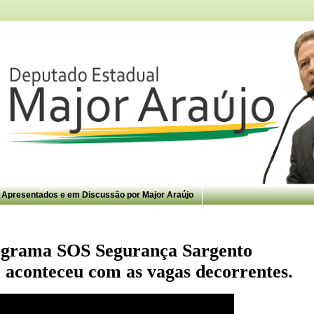
s Apresentados e em Discussão por Major Araújo
ograma SOS Segurança Sargento
 aconteceu com as vagas decorrentes.